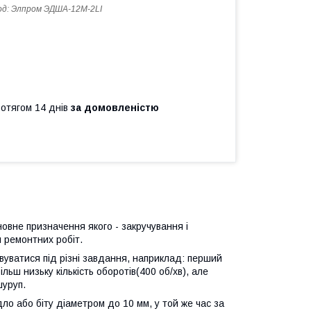
од:
Элпром ЭДША-12М-2LI
ротягом 14 днів
за домовленістю
вне призначення якого - закручування і
я ремонтних робіт.
уватися під різні завдання, наприклад: перший
льш низьку кількість оборотів(400 об/хв), але
шуруп.
о або біту діаметром до 10 мм, у той же час за