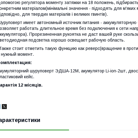
опомогою регулятора моменту затяжки на 18 положень, підбираєт
онкретним матеріалом(мінімальні значення - підходять для м'яких м
ідповідно, для твердих матеріалів і великих гвинтів).
уруповерт имеет автономный источник питания - аккумуляторную б
озволяет работать длительное время без подключения к сети нап
ккумулятора). Прорезиненная рукоятка не даст вашей руке сколь
ветодиодная подсветка хорошо освещает рабочую область.
акже стоит отметить такую функцию как реверс(вращение в прот
 нужный момент.
Комплектация:
кумуляторний шуруповерт ЭДША-12М, акумулятор Li-ion-2шт, двосто
ластиковий кейс.
арантія 12 місяців.
арактеристики