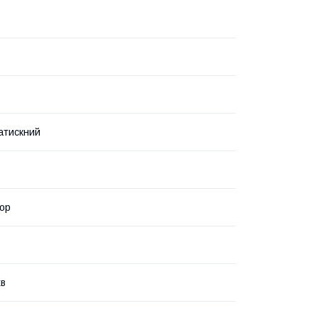
атискний
ор
хв