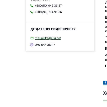
д
+380 (50) 642-36-37
к
в
+380 (98) 784-96-86
Ш
п
а
с
Т
marsellka@ukr.net
в
050-642-36-37
А
п
Г
Х