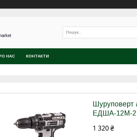
market
РО НАС
КОНТАКТИ
Шуруповерт 
ЕДША-12М-2
1 320 ₴