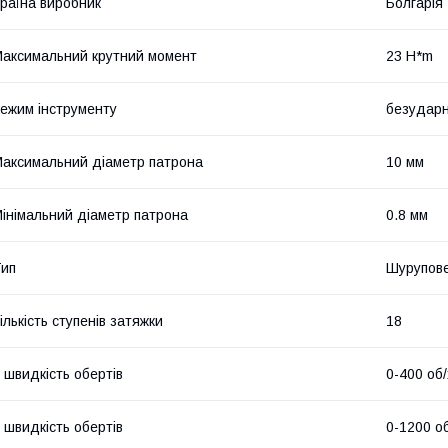
раїна виробник
Болгарія
аксимальний крутний момент
23 H*m
ежим інструменту
безудар
аксимальний діаметр патрона
10 мм
інімальний діаметр патрона
0.8 мм
ип
Шурупов
ількість ступенів затяжки
18
 швидкість обертів
0-400 об/
 швидкість обертів
0-1200 о