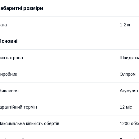
Габаритні розміри
ага
1.2 кг
Основні
ип патрона
Швидкоз
иробник
Элпром
Живлення
Акумулят
арантійний термін
12 міс
аксимальна кількість обертів
1200 об/