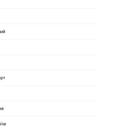
ний
ерт
хв
б/хв