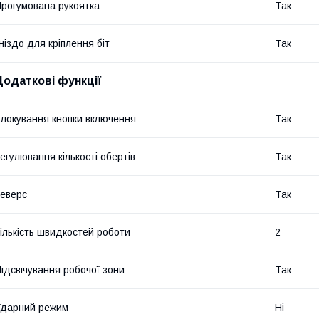
рогумована рукоятка
Так
ніздо для кріплення біт
Так
Додаткові функції
локування кнопки включення
Так
егулювання кількості обертів
Так
еверс
Так
ількість швидкостей роботи
2
ідсвічування робочої зони
Так
дарний режим
Ні