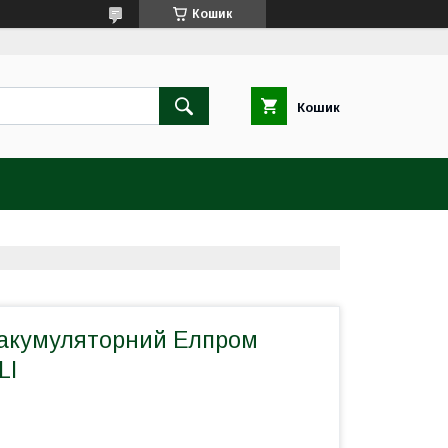
Кошик
Кошик
акумуляторний Елпром
LI