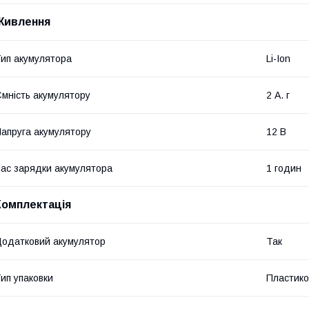
Живлення
ип акумулятора
Li-Ion
мність акумулятору
2 А. г
апруга акумулятору
12 В
ас зарядки акумулятора
1 годин
Комплектація
одатковий акумулятор
Так
ип упаковки
Пластико