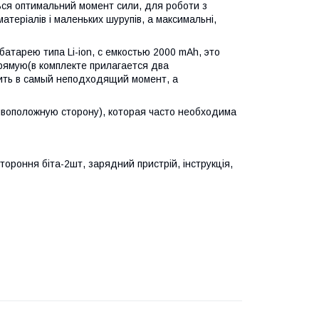
ься оптимальний момент сили, для роботи з
атеріалів і маленьких шурупів, а максимальні,
атарею типа Li-ion, с емкостью 2000 mAh, это
рямую(в комплекте прилагается два
зить в самый неподходящий момент, а
ивоположную сторону), которая часто необходима
роння біта-2шт, зарядний пристрій, інструкція,