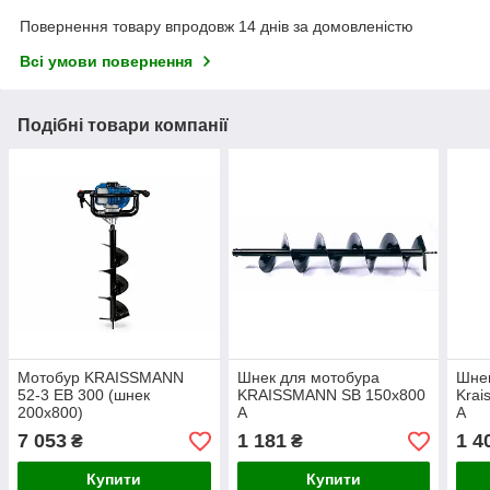
Повернення товару впродовж 14 днів за домовленістю
Всі умови повернення
Подібні товари компанії
Мотобур KRAISSMANN
Шнек для мотобура
Шнек
52-3 EB 300 (шнек
KRAISSMANN SB 150х800
Krai
200x800)
A
A
7 053
1 181
1 4
₴
₴
Купити
Купити