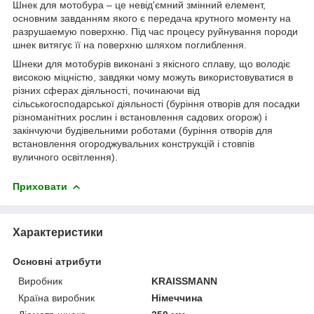
Шнек для мотобура – це невід'ємний змінний елемент,
основним завданням якого є передача крутного моменту на
разрушаемую поверхню. Під час процесу руйнування породи
шнек витягує її на поверхню шляхом поглиблення.
Шнеки для мотобурів виконані з якісного сплаву, що володіє
високою міцністю, завдяки чому можуть використовуватися в
різних сферах діяльності, починаючи від
сільськогосподарської діяльності (буріння отворів для посадки
різноманітних рослин і встановлення садових огорож) і
закінчуючи будівельними роботами (буріння отворів для
встановлення огороджувальних конструкцій і стовпів
вуличного освітлення).
Приховати
Характеристики
Основні атрибути
Виробник
KRAISSMANN
Країна виробник
Німеччина