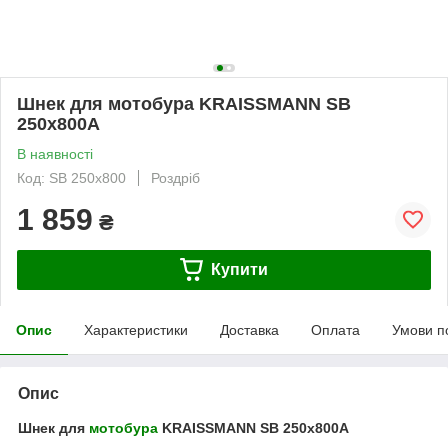
Шнек для мотобура KRAISSMANN SB
250х800A
В наявності
Код: SB 250х800
Роздріб
1 859
₴
Купити
Опис
Характеристики
Доставка
Оплата
Умови п
Опис
Шнек для
мотобура
KRAISSMANN SB 250х800A