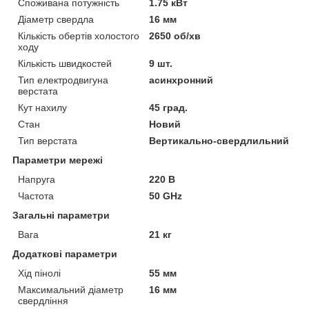
Споживана потужність
1.75 кВт
Діаметр свердла
16 мм
Кількість обертів холостого
2650 об/хв
ходу
Кількість швидкостей
9 шт.
Тип електродвигуна
асинхронний
верстата
Кут нахилу
45 град.
Стан
Новий
Тип верстата
Вертикально-свердлильний
Параметри мережі
Напруга
220 В
Частота
50 GHz
Загальні параметри
Вага
21 кг
Додаткові параметри
Хід пінолі
55 мм
Максимальний діаметр
16 мм
свердління