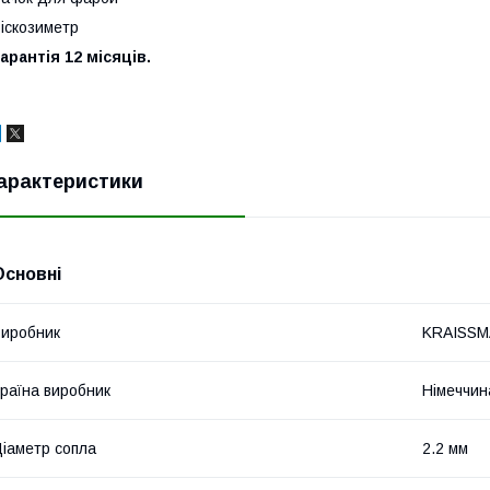
іскозиметр
арантія 12 місяців.
арактеристики
Основні
иробник
KRAISS
раїна виробник
Німеччин
іаметр сопла
2.2 мм