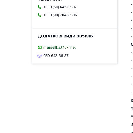
-
+380 (50) 642-36-37
-
+380 (98) 784-96-86
-
-
-
О
marsellka@ukr.net
-
050-642-36-37
-
-
-
-
-
Ф
А
З
Б