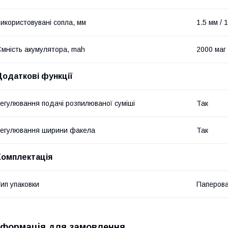
икористовувані сопла, мм
1.5 мм / 
мність акумулятора, mah
2000 маг
Додаткові функції
егулювання подачі розпилюваної суміші
Так
егулювання ширини факела
Так
Комплектація
ип упаковки
Паперова
нформація для замовлення