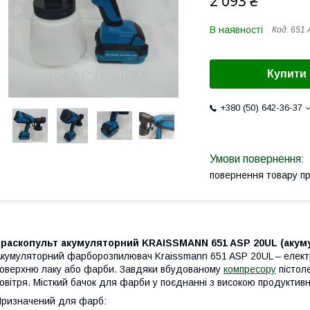
2 093 ₴
В наявності
Код:
651 
Купити
+380 (50) 642-36-37
повернення товару п
Краскопульт акумуляторний KRAISSMANN 651 ASP 20UL (акуму
кумуляторний фарборозпилювач Kraissmann 651 ASP 20UL – елект
оверхню лаку або фарби. Завдяки вбудованому
компресору
пістоле
овітря. Місткий бачок для фарби у поєднанні з високою продукти
ризначений для фарб: