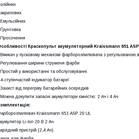
 олійних
 акрилових
 Емульсійних
 Ґрунтовка
 Просочення
собливості Краскопульт акумуляторний Kraissmann 651 ASP 
 Вмикач у пусковому механізмі фарборозпилювача з регульованою
 Регулювання ширини струменя фарби
 Простий у використанні та обслуговуванні
 4-ступінчастий індикатор батареї
 Захист від перегріву батарейних осередків
 Можна докупити запасні акумулятори ємністю: 2 Ач і 4 Ач
Комплектація:
арборозпилювач Kraissmann 651 ASP 20 UL
кумулятор Li-Ion 20 В 2 Ач
арядний пристрій (2,4 Ач)
ачок для фарби