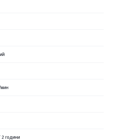
ний
/мин
/ 2 години