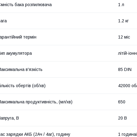
мність бака розпилювача
1 л
ага
1.2 кг
арантійний термін
12 міс
ип акумулятора
літій-іон
аксимальна в'язкість
85 DIN
ількість обертів (об/хв)
42000 об
аксимальна продуктивність, (мл/хв)
650
апруга, В
20 В
ас зарядки АКБ (2Ач / 4аг), годину
1 година