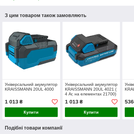
З цим товаром також замовляють
Універсальний акумулятор
Універсальний акумулятор
Унів
KRAISSMANN 20UL 4000
KRAISSMANN 20UL 4021 (
KRA
4 Аг, на елементах 21700)
1 013
1 013
536
₴
₴
Купити
Купити
Подібні товари компанії