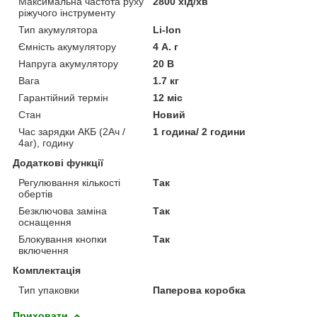
Максимальна частота руху
2800 хід/хв
ріжучого інструменту
Тип акумулятора
Li-Ion
Ємність акумулятору
4 А. г
Напруга акумулятору
20 В
Вага
1.7 кг
Гарантійний термін
12 міс
Стан
Новий
Час зарядки АКБ (2Ач /
1 година/ 2 години
4аг), годину
Додаткові функції
Регулювання кількості
Так
обертів
Безключова заміна
Так
оснащення
Блокування кнопки
Так
включення
Комплектація
Тип упаковки
Паперова коробка
Приховати