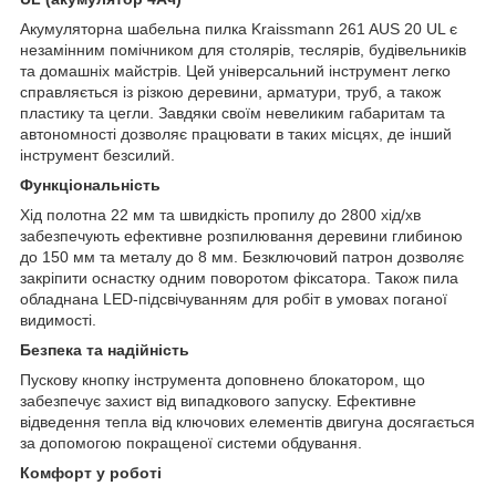
Акумуляторна шабельна пилка Kraissmann 261 AUS 20 UL є
незамінним помічником для столярів, теслярів, будівельників
та домашніх майстрів. Цей універсальний інструмент легко
справляється із різкою деревини, арматури, труб, а також
пластику та цегли. Завдяки своїм невеликим габаритам та
автономності дозволяє працювати в таких місцях, де інший
інструмент безсилий.
Функціональність
Хід полотна 22 мм та швидкість пропилу до 2800 хід/хв
забезпечують ефективне розпилювання деревини глибиною
до 150 мм та металу до 8 мм. Безключовий патрон дозволяє
закріпити оснастку одним поворотом фіксатора. Також пила
обладнана LED-підсвічуванням для робіт в умовах поганої
видимості.
Безпека та надійність
Пускову кнопку інструмента доповнено блокатором, що
забезпечує захист від випадкового запуску. Ефективне
відведення тепла від ключових елементів двигуна досягається
за допомогою покращеної системи обдування.
Комфорт у роботі