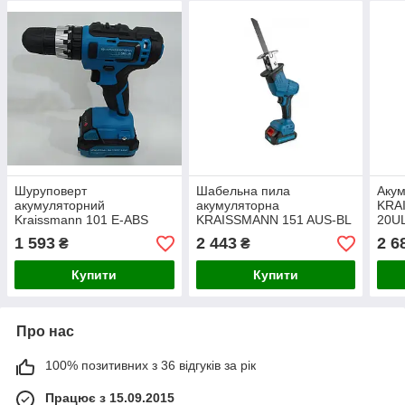
Шуруповерт
Шабельна пила
Акум
акумуляторний
акумуляторна
KRA
Kraissmann 101 E-ABS
KRAISSMANN 151 AUS-BL
20UL
20UL (ударний,
21/2
1 593
2 443
2 6
₴
₴
акумулятор 2Ач)
Купити
Купити
Про нас
100% позитивних з 36 відгуків за рік
Працює з 15.09.2015