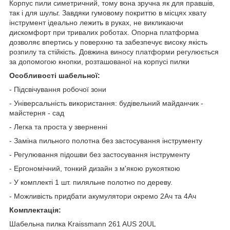
Корпус пили симетричний, тому вона зручна як для правшів,
так і для шульг. Завдяки гумовому покриттю в місцях хвату
інструмент ідеально лежить в руках, не викликаючи
дискомфорт при тривалих роботах. Опорна платформа
дозволяє впертись у поверхню та забезпечує високу якість
розпилу та стійкість. Довжина виносу платформи регулюється
за допомогою кнопки, розташованої на корпусі пилки
Особливості шабельної:
- Підсвічування робочої зони
- Універсальність використання: будівельний майданчик -
майстерня - сад
- Легка та проста у зверненні
- Заміна пильного полотна без застосування інструменту
- Регулювання підошви без застосування інструменту
- Ергономічний, тонкий дизайн з м'якою рукояткою
- У комплекті 1 шт. пиляльне полотно по дереву.
- Можливість придбати акумулятори окремо 2Ач та 4Ач
Комплектація:
Шабельна пилка Kraissmann 261 AUS 20UL