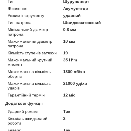
Тип
Шуруповерт
Живлення
Акумулятор
Режим інструменту
ударний
Тип патрона
Швидкозатискний
Мінімальний діаметр
0.8 мм
патрона
Максимальний діаметр
10 мм
патрона
Кількість ступенів затяжки
19
Максимальний крутний
35 H*m
момент
Максимальна кількість
1300 об/хв
обертів
Максимальна кількість
21000 уд/хв
ударів
Гарантійний термін
12 міс
Додаткові функції
Ударний режим
Так
Кількість швидкостей
2
роботи
Реверс
Так