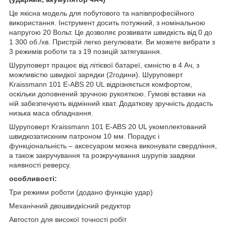
Це якісна модель для побутового та напівпрофесійного
використання. Інструмент досить потужний, з номінальною
напругою 20 Вольт. Це дозволяє розвивати швидкість від 0 до
1 300 об./хв. Пристрій легко регулювати. Ви можете вибрати з
3 режимів роботи та з 19 позицій затягування.
Шуруповерт працює від літієвої батареї, ємністю в 4 Ач, з
можливістю швидкої зарядки (2години). Шуруповерт
Kraissmann 101 E-ABS 20 UL відрізняється комфортом,
оскільки доповнений зручною рукояткою. Гумові вставки на
ній забезпечують відмінний хват. Додаткову зручність додасть
низька маса обладнання.
Шуруповерт Kraissmann 101 E-ABS 20 UL укомплектований
швидкозатискним патроном 10 мм. Порадує і
функціональність – аксесуаром можна виконувати свердління,
а також закручування та розкручування шурупів завдяки
наявності реверсу.
особливості:
Три режими роботи (додано функцію удар)
Механічний двошвидкісний редуктор
Автостоп для високої точності робіт