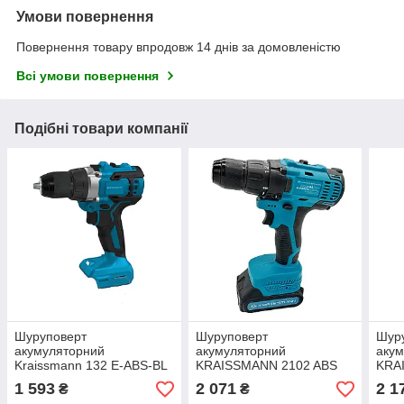
Умови повернення
Повернення товару впродовж 14 днів за домовленістю
Всі умови повернення
Подібні товари компанії
Шуруповерт
Шуруповерт
Шур
акумуляторний
акумуляторний
аку
Kraissmann 132 E-ABS-BL
KRAISSMANN 2102 ABS
KRA
20UL (ударний,
20/2 (серії M-POWER 20)
20/2
1 593
2 071
2 1
₴
₴
безщітковий, без АКБ та