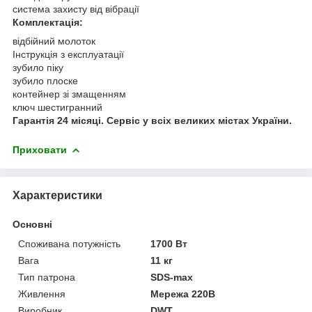
система захисту від вібрації
Комплектація:
відбійний молоток
Інструкція з експлуатації
зубило піку
зубило плоске
контейнер зі змащенням
ключ шестигранний
Гарантія 24 місяці. Сервіс у всіх великих містах України.
Приховати
Характеристики
Основні
Споживана потужність
1700 Вт
Вага
11 кг
Тип патрона
SDS-max
Живлення
Мережа 220В
Виробник
DWT