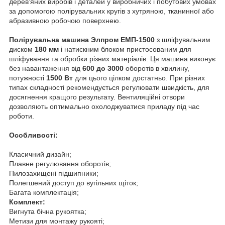
дерев'яних виробів і деталей у виробничих і побутових умовах
за допомогою полірувальних кругів з хутряною, тканинної або
абразивною робочою поверхнею.
Полірувальна машина Элпром ЕМП-1500
з шліфувальним
диском
180 мм
і натискним блоком пристосованим для
шліфування та обробки різних матеріалів. Ця машина виконує
без навантаження від
600 до 3000
оборотів в хвилину,
потужності
1500 Вт
для цього цілком достатньо. При різних
типах складності рекомендується регулювати швидкість, для
досягнення кращого результату. Вентиляційні отвори
дозволяють оптимально охолоджуватися приладу під час
роботи.
Особливості:
Класичний дизайн;
Плавне регулювання оборотів;
Пилозахищені підшипники;
Полегшений доступ до вугільних щіток;
Багата комплектація;
Комплект:
Вигнута бічна рукоятка;
Метизи для монтажу рукояті;