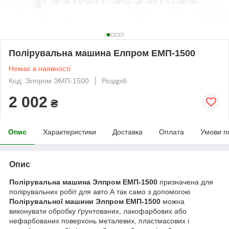
Полірувальна машина Елпром ЕМП-1500
Немає в наявності
Код: Элпром ЭМП-1500
Роздріб
2 002
₴
Опис
Характеристики
Доставка
Оплата
Умови п
Опис
Полірувальна машина Элпром ЕМП-1500
призначена для
полірувальних робіт для авто.А так само з допомогою
Полірувальної машини Элпром ЕМП-1500
можна
виконувати обробку ґрунтованих, лакофарбових або
нефарбованих поверхонь металевих, пластмасових і