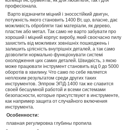
колекції інструментів, як для любителя, так і для
професіонала.
Варто відзначити міцний і зносостійкий двигун,
потужність якого становить 1400 Вт, що, власне, дає
можливість обробляти такі матеріали, як дерево,
пластик або метал. Так само не варто забувати про
хороший і міцний корпус виробу, який своєчасно пилу
захистить від можливих зовнішніх пошкоджень і
залишить цілісність внутрішніх деталей, а так само
дозволити нормально функціонувати системі
охолодження цих самих деталей. Швидкість, з якою
може працювати інструмент становить від 0 до 5000
оборотів в хвилину. Что само по себе является
неплохим результатом среди других таких
инструментов.
Элпром ЭПД-1400
так же славится
своей бесшумной работой и всеми системами
безопасности, которые присутствуют в инструменте,
как например защита от случайного включения
инструмента.
Особенности:
плавная регулировка глубины пропила