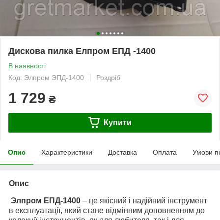
Дискова пилка Елпром ЕПД -1400
В наявності
Код: Элпром ЭПД-1400
Роздріб
1 729
₴
Купити
Опис
Характеристики
Доставка
Оплата
Умови п
Опис
Элпром ЕПД-1400
–
це якісний і надійний інструмент
в експлуатації, який стане відмінним доповненням до