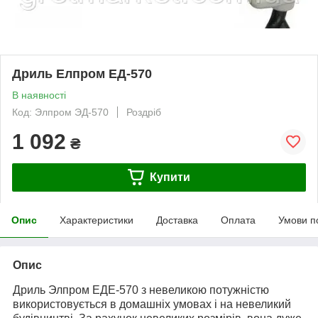
Дриль Елпром ЕД-570
В наявності
Код: Элпром ЭД-570
Роздріб
1 092
₴
Купити
Опис
Характеристики
Доставка
Оплата
Умови п
Опис
Дриль Элпром ЕДЕ-570
з невеликою потужністю
використовується в домашніх умовах і на невеликий