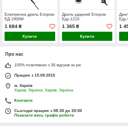
Електрична дриль Елпром
Дриль ударний Елпром
Дри
ЕД-1900М
Еду-1210
Еду-
1 684
1 365
1 4
₴
₴
Купити
Купити
Про нас
100% позитивних з 36 відгуків за рік
Працює з 15.09.2015
м. Харків
Харків, Україна, Харків, Україна
Контакти
Сьогодні працює з 08:30 до 20:00
Показати весь графік роботи