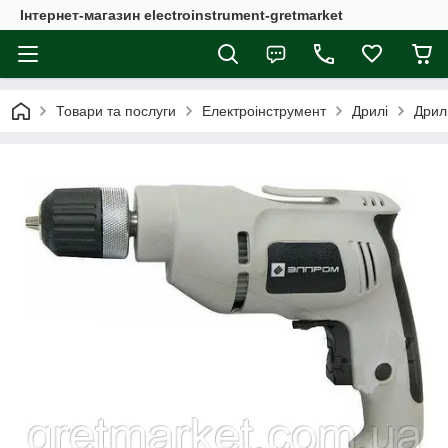
Інтернет-магазин electroinstrument-gretmarket
Товари та послуги
Електроінструмент
Дрилі
Дрил