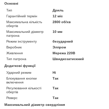
Основні
Тип
Дриль
Гарантійний термін
12 міс
Максимальна кількість
2800 об/хв
обертів
Максимальний діаметр
10 мм
патрона
Режим інструменту
безударний
Виробник
Элпром
Живлення
Мережа 220В
Тип патрона
Швидкозатискний
Додаткові функції
Ударний режим
Ні
Блокування кнопки
Так
включення
Регулювання кількості
Так
обертів
Реверс
Так
Максимальний діаметр свердління