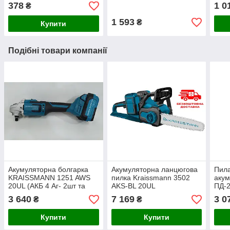
378
1 0
₴
1 593
₴
Купити
Подібні товари компанії
Акумуляторна болгарка
Акумуляторна ланцюгова
Пила
KRAISSMANN 1251 AWS
пилка Kraissmann 3502
аку
20UL (АКБ 4 Аг- 2шт та
AKS-BL 20UL
ПД-2
зарядний пристрій)
(2АКБ+зарядний пристрій)
заря
3 640
7 169
3 0
₴
₴
безщітковий двигун
Купити
Купити