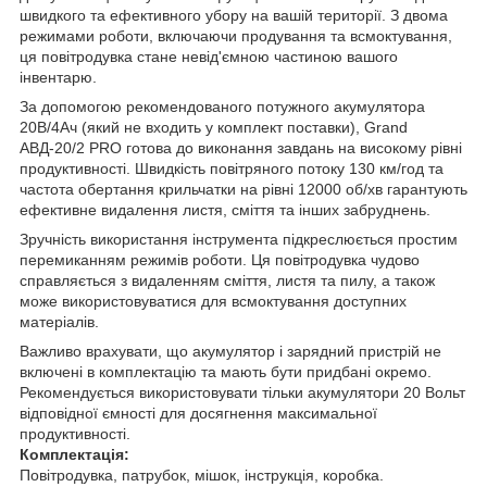
швидкого та ефективного убору на вашій території. З двома
режимами роботи, включаючи продування та всмоктування,
ця повітродувка стане невід'ємною частиною вашого
інвентарю.
За допомогою рекомендованого потужного акумулятора
20В/4Ач (який не входить у комплект поставки), Grand
АВД-20/2 PRO готова до виконання завдань на високому рівні
продуктивності. Швидкість повітряного потоку 130 км/год та
частота обертання крильчатки на рівні 12000 об/хв гарантують
ефективне видалення листя, сміття та інших забруднень.
Зручність використання інструмента підкреслюється простим
перемиканням режимів роботи. Ця повітродувка чудово
справляється з видаленням сміття, листя та пилу, а також
може використовуватися для всмоктування доступних
матеріалів.
Важливо врахувати, що акумулятор і зарядний пристрій не
включені в комплектацію та мають бути придбані окремо.
Рекомендується використовувати тільки акумулятори 20 Вольт
відповідної ємності для досягнення максимальної
продуктивності.
Комплектація:
Повітродувка, патрубок, мішок, інструкція, коробка.