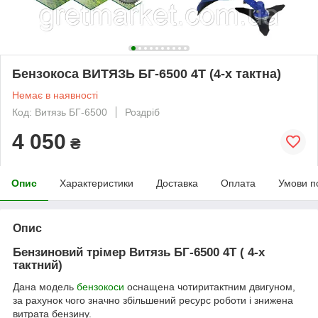
Бензокоса ВИТЯЗЬ БГ-6500 4Т (4-х тактна)
Немає в наявності
Код: Витязь БГ-6500
Роздріб
4 050
₴
Опис
Характеристики
Доставка
Оплата
Умови п
Опис
Бензиновий трімер Витязь БГ-6500 4Т ( 4-х
тактний)
Дана модель
бензокоси
оснащена чотиритактним двигуном,
за рахунок чого значно збільшений ресурс роботи і знижена
витрата бензину.