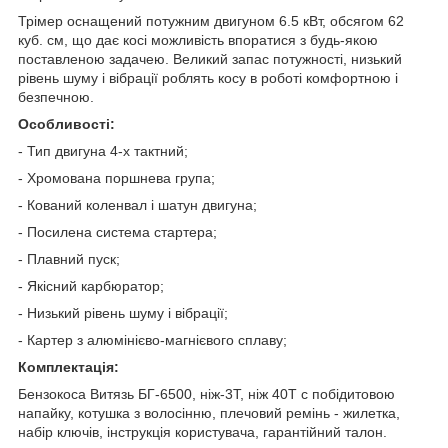
Трімер оснащений потужним двигуном 6.5 кВт, обсягом 62
куб. см, що дає косі можливість впоратися з будь-якою
поставленою задачею. Великий запас потужності, низький
рівень шуму і вібрації роблять косу в роботі комфортною і
безпечною.
Особливості:
- Тип двигуна 4-х тактний;
- Хромована поршнева група;
- Кований коленвал і шатун двигуна;
- Посилена система стартера;
- Плавний пуск;
- Якісний карбюратор;
- Низький рівень шуму і вібрації;
- Картер з алюмінієво-магнієвого сплаву;
Комплектація:
Бензокоса Витязь БГ-6500, ніж-3Т, ніж 40Т c побідитовою
напайку, котушка з волосінню, плечовий ремінь - жилетка,
набір ключів, інструкція користувача, гарантійний талон.