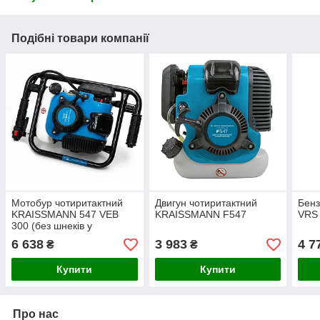
Подібні товари компанії
Мотобур чотиритактний
Двигун чотиритактний
Бенз
KRAISSMANN 547 VEB
KRAISSMANN F547
VRS 
300 (без шнеків у
комплекті)
6 638
3 983
4 7
₴
₴
Купити
Купити
Про нас