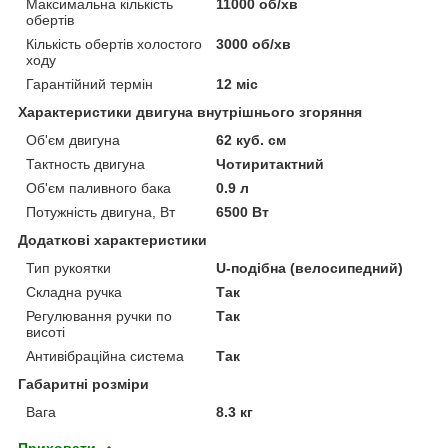
Максимальна кількість
11000 об/хв
обертів
Кількість обертів холостого
3000 об/хв
ходу
Гарантійний термін
12 міс
Характеристики двигуна внутрішнього згоряння
Об'єм двигуна
62 куб. см
Тактность двигуна
Чотиритактний
Об'єм паливного бака
0.9 л
Потужність двигуна, Вт
6500 Вт
Додаткові характеристики
Тип рукоятки
U-подібна (велосипедний)
Складна ручка
Так
Регулювання ручки по
Так
висоті
Антивібраційна система
Так
Габаритні розміри
Вага
8.3 кг
Приховати