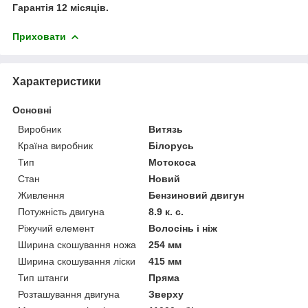
Гарантія 12 місяців.
Приховати
Характеристики
Основні
Виробник
Витязь
Країна виробник
Білорусь
Тип
Мотокоса
Стан
Новий
Живлення
Бензиновий двигун
Потужність двигуна
8.9 к. с.
Ріжучий елемент
Волосінь і ніж
Ширина скошування ножа
254 мм
Ширина скошування ліски
415 мм
Тип штанги
Пряма
Розташування двигуна
Зверху