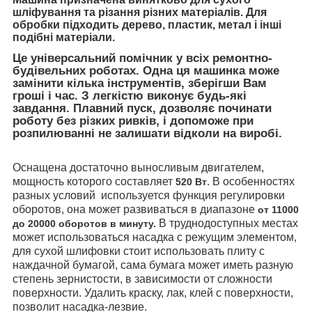
шліфування та різання різних матеріалів. Для
обробки підходить дерево, пластик, метал і інші
подібні матеріали.
Це універсальний помічник у всіх ремонтно-
будівельних роботах. Одна ця машинка може
замінити кілька інструментів, зберігши Вам
гроші і час. З легкістю виконує будь-які
завдання. Плавний пуск, дозволяє починати
роботу без різких ривків, і допоможе при
розпилюванні не залишати відколи на виробі.
Оснащена достаточно выносливым двигателем,
мощность которого составляет
. В особенностях
520 Вт
разных условий используется функция регулировки
оборотов, она может развиваться в диапазоне
от 11000
В труднодоступных местах
до 20000 оборотов в минуту.
может использоваться насадка с режущим элементом,
для сухой шлифовки стоит использовать плиту с
наждачной бумагой, сама бумага может иметь разную
степень зернистости, в зависимости от сложности
поверхности. Удалить краску, лак, клей с поверхности,
позволит насадка-лезвие.