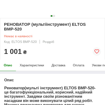
РЕНОВАТОР (мультіінструмент) ELTOS
ВМР-520
Немає в наявності
Код: ELTOS ВМР-520
Роздріб
1 001
₴
Опис
Характеристики
Доставка
Оплата
Умови п
Опис
Реноватор(мульті інструмент) ELTOS ВМР-520
-
це багатофункціональний, корисний, надійний
інструмент. Завдяки своїм різноманітним
насадкам він може виконувати цілий ряд робіт.
Машина призначена винятково для сухого