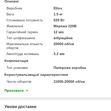
Основні
Виробник
Eltos
Вага
1.5 кг
Споживана потужність
520 Вт
Живлення
Мережа 220В
Гарантійний термін
12 міс
Тип шліфмашини
вібраційна
Максимальна кількість
20000 об/хв
обертів
Амплітуда коливань
3.2 мм
Комплектація
Тип упаковки
Паперова коробка
Користувальницькі характеристики
Число оборотів
11000-20000 об/хв
Приховати
Умови доставки