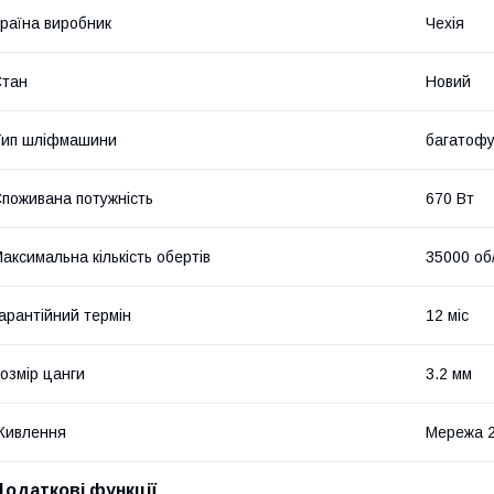
раїна виробник
Чехія
Стан
Новий
Тип шліфмашини
багатофу
поживана потужність
670 Вт
аксимальна кількість обертів
35000 об
арантійний термін
12 міс
озмір цанги
3.2 мм
Живлення
Мережа 
Додаткові функції