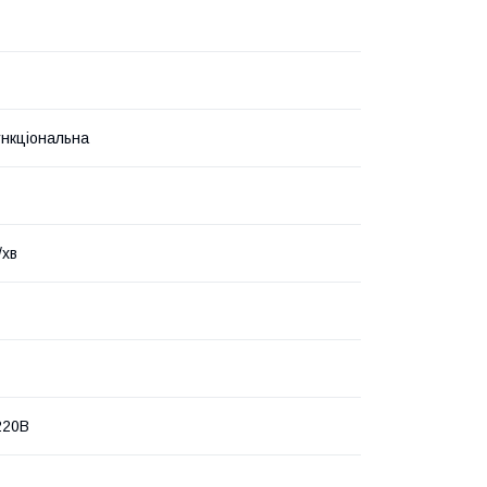
нкціональна
/хв
220В