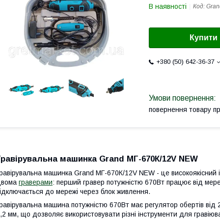
В наявності
Код:
Gran
Купити
+380 (50) 642-36-37
повернення товару п
Гравірувальна машинка Grand МГ-670К/12V NEW
равірувальна машинка Grand МГ-670К/12V NEW - це високоякісний 
двома
граверами
: перший гравер потужністю 670Вт працює від мереж
ідключається до мережі через блок живлення.
равірувальна машина потужністю 670Вт має регулятор обертів від 2
,2 мм, що дозволяє використовувати різні інструменти для гравіюван