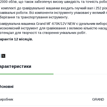
2000 об/хв, що також забезпечує високу швидкість та точність робо
 комплекті до гравірувальної машинки входить гнучкий вал і 252 рі
равівальні роботи. Всі компоненти інструменту упаковані у великий
берігання та транспортування інструменту.
равірувальна машинка Grand МГ-670К/12V NEW є ідеальним вибором
исокоякісний інструмент для гравіювання з великою кількістю наса
отенціал для творчості та створення унікальних робіт.
арантія 12 місяців.
арактеристики
Основні
иробник
GRAND