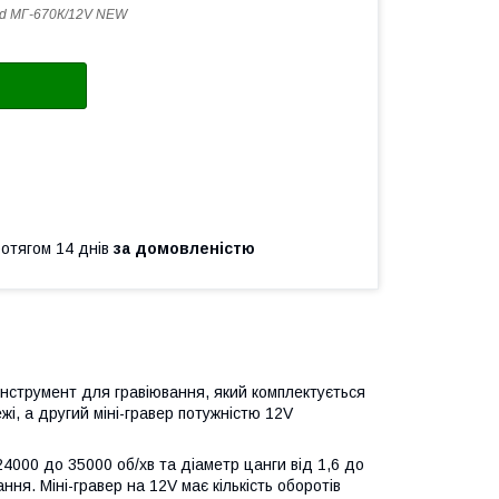
d МГ-670К/12V NEW
ротягом 14 днів
за домовленістю
інструмент для гравіювання, який комплектується
і, а другий міні-гравер потужністю 12V
4000 до 35000 об/хв та діаметр цанги від 1,6 до
ня. Міні-гравер на 12V має кількість оборотів