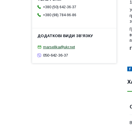
1
+380 (50) 642-36-37
У
+380 (98) 784-96-86
г
з
Г
в
п
marsellka@ukr.net
Г
050-642-36-37
Х
В