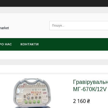
market
РО НАС
КОНТАКТИ
Гравіруваль
МГ-670К/12
2 160 ₴