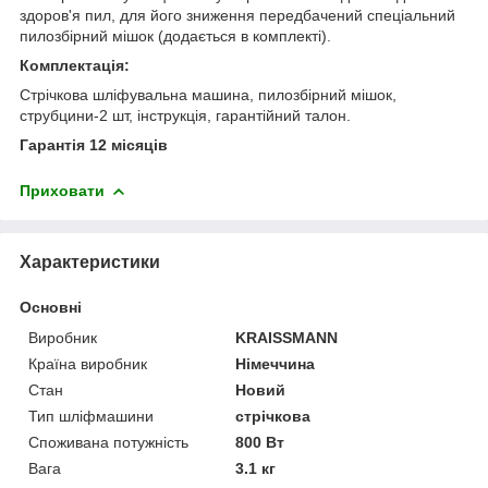
здоров'я пил, для його зниження передбачений спеціальний
пилозбірний мішок (додається в комплекті).
Комплектація:
Стрічкова шліфувальна машина, пилозбірний мішок,
струбцини-2 шт, інструкція, гарантійний талон.
Гарантія 12 місяців
Приховати
Характеристики
Основні
Виробник
KRAISSMANN
Країна виробник
Німеччина
Стан
Новий
Тип шліфмашини
стрічкова
Споживана потужність
800 Вт
Вага
3.1 кг