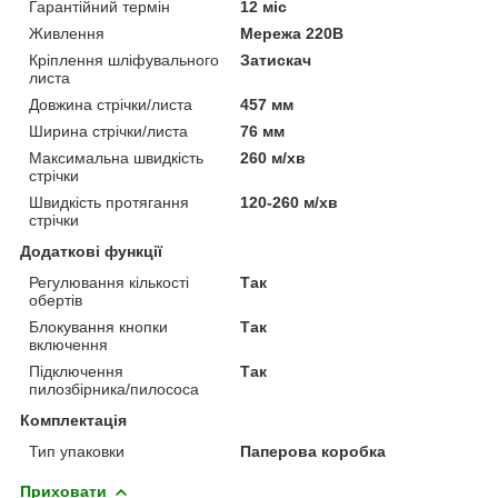
Гарантійний термін
12 міс
Живлення
Мережа 220В
Кріплення шліфувального
Затискач
листа
Довжина стрічки/листа
457 мм
Ширина стрічки/листа
76 мм
Максимальна швидкість
260 м/хв
стрічки
Швидкість протягання
120-260 м/хв
стрічки
Додаткові функції
Регулювання кількості
Так
обертів
Блокування кнопки
Так
включення
Підключення
Так
пилозбірника/пилососа
Комплектація
Тип упаковки
Паперова коробка
Приховати