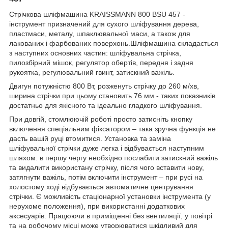
Стрічкова шліфмашина KRAISSMANN 800 BSU 457 -
інструмент призначений для сухого шліфування дерева,
пластмаси, металу, шпаклювальної маси, а також для
лакованих і фарбованих поверхонь.Шліфмашина складається
з наступних основних частин: шліфувальна стрічка,
пилозбірний мішок, регулятор обертів, передня і задня
рукоятка, регулювальний гвинт, затискний важіль.
Двигун потужністю 800 Вт, розженуть стрічку до 260 м/хв,
ширина стрічки при цьому становить 76 мм - таких показників
достатньо для якісного та ідеально гладкого шліфування.
При довгій, стомлюючій роботі просто затисніть кнопку
включення спеціальним фіксатором – така зручна функція не
дасть вашій руці втомитися. Установка та заміна
шліфувальної стрічки дуже легка і відбувається наступним
шляхом: в першу чергу необхідно послабити затискний важіль
та видалити використану стрічку, після чого вставити нову,
затягнути важіль, потім включити інструмент – при русі на
холостому ході відбувається автоматичне центрування
стрічки. Є можливість стаціонарної установки інструмента (у
нерухоме положення), при використанні додаткових
аксесуарів. Працюючи в приміщенні без вентиляції, у повітрі
та на робочому місці може утворюватися шкідливий для