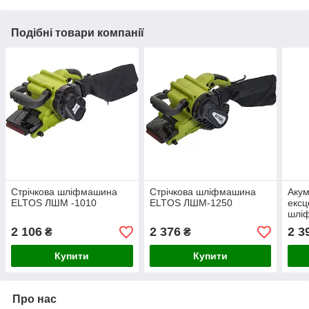
Подібні товари компанії
Стрічкова шліфмашина
Стрічкова шліфмашина
Аку
ELTOS ЛШМ -1010
ELTOS ЛШМ-1250
ексц
шлі
KRA
2 106
2 376
2 3
₴
₴
20/2
Купити
Купити
Про нас