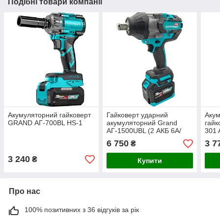
Подібні товари компанії
Акумуляторний гайковерт
Гайковерт ударний
Акум
GRAND АГ-700BL HS-1
акумуляторний Grand
гай
АГ-1500UBL (2 АКБ 6А/
301 
год, ЗУ, головки, кейс)
прис
6 750
3 7
₴
- 2ш
3 240
₴
Купити
Про нас
100% позитивних з 36 відгуків за рік