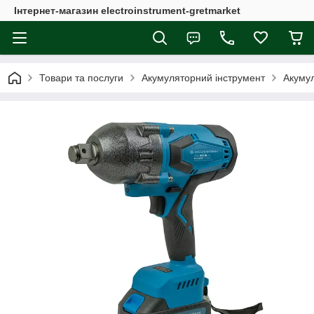
Інтернет-магазин electroinstrument-gretmarket
Товари та послуги
Акумуляторний інструмент
Акумул