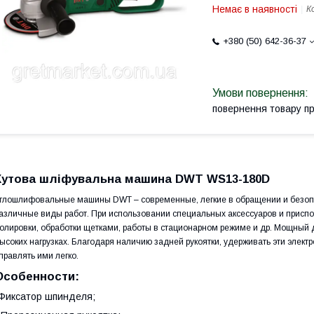
Немає в наявності
К
+380 (50) 642-36-37
повернення товару п
Кутова шліфувальна машина DWT WS13-180D
глошлифовальные машины DWT – современные, легкие в обращении и безоп
азличные виды работ. При использовании специальных аксессуаров и присп
олировки, обработки щетками, работы в стационарном режиме и др. Мощный д
ысоких нагрузках. Благодаря наличию задней рукоятки, удерживать эти элект
правлять ими легко.
Особенности:
Фиксатор шпинделя;