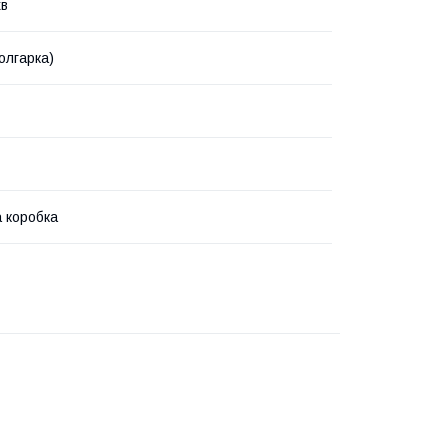
хв
олгарка)
 коробка