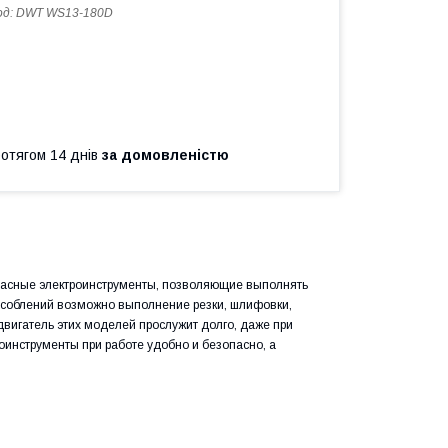
од:
DWT WS13-180D
ротягом 14 днів
за домовленістю
асные электроинструменты, позволяющие выполнять
особлений возможно выполнение резки, шлифовки,
вигатель этих моделей прослужит долго, даже при
роинструменты при работе удобно и безопасно, а