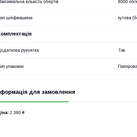
аксимальна кількість обертів
8000 об/
Тип шліфмашини
кутова (б
Комплектація
одаткова рукоятка
Так
ип упаковки
Паперова
нформація для замовлення
іна:
2 380 ₴