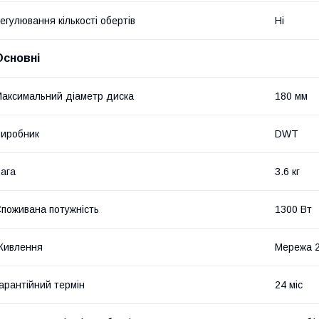
егулювання кількості обертів
Ні
Основні
аксимальний діаметр диска
180 мм
иробник
DWT
ага
3.6 кг
поживана потужність
1300 Вт
Живлення
Мережа 
арантійний термін
24 міс