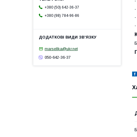
-
+380 (50) 642-36-37
-
+380 (98) 784-96-86
-
-
Б
marsellka@ukr.net
050-642-36-37
Х
Б