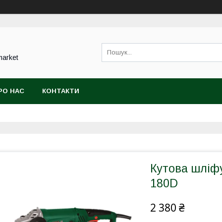
market
РО НАС
КОНТАКТИ
Кутова шлі
180D
2 380 ₴