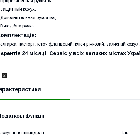
 Прорезиненная рукоятка;
 Защитный кожух;
 Дополнительная рукоятка;
 D-подібна ручка
Комплектація:
олгарка, паспорт, ключ фланцевий, ключ ріжковий, захисний кожух
Гарантія 24 місяці. Сервіс у всіх великих містах Укра
арактеристики
Додаткові функції
локування шпинделя
Так