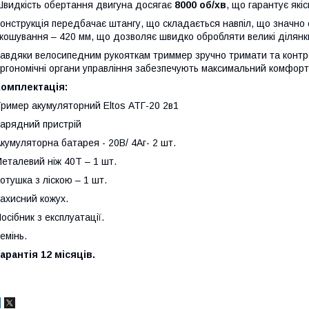
видкість обертання двигуна досягає
8000 об/хв
, що гарантує якіс
онструкція передбачає штангу, що складається навпіл, що значно
кошування – 420 мм, що дозволяє швидко обробляти великі ділянк
авдяки велосипедним рукояткам триммер зручно тримати та контро
ргономічні органи управління забезпечують максимальний комфорт
Комплектація:
ример акумуляторний Eltos АТГ-20 2в1
арядний пристрій
кумуляторна батарея - 20В/ 4Аг- 2 шт.
еталевий ніж 40T – 1 шт.
отушка з ліскою – 1 шт.
ахисний кожух.
осібник з експлуатації.
емінь.
арантія 12 місяців.