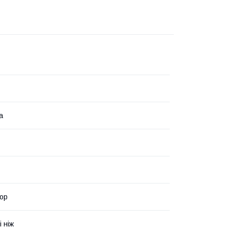
а
ор
і ніж