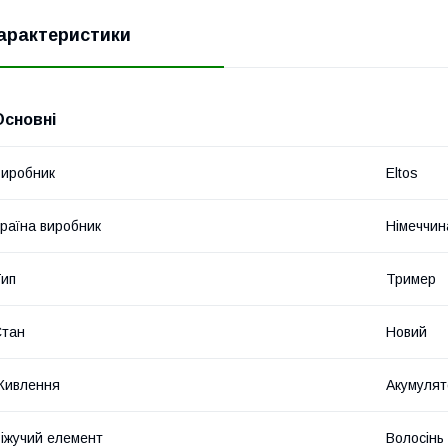
арактеристики
Основні
иробник
Eltos
раїна виробник
Німеччин
ип
Тример
Стан
Новий
Живлення
Акумулят
іжучий елемент
Волосінь 