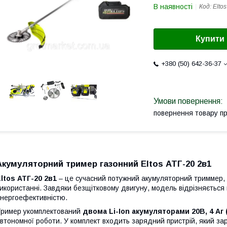
В наявності
Код:
Elto
Купити
+380 (50) 642-36-37
повернення товару п
Акумуляторний тример газонний Eltos АТГ-20 2в1
ltos АТГ-20 2в1
– це сучасний потужний акумуляторний триммер, я
икористанні. Завдяки безщітковому двигуну, модель відрізняється 
нергоефективністю.
ример укомплектований
двома Li-Ion акумуляторами 20В, 4 Аг 
втономної роботи. У комплект входить зарядний пристрій, який за