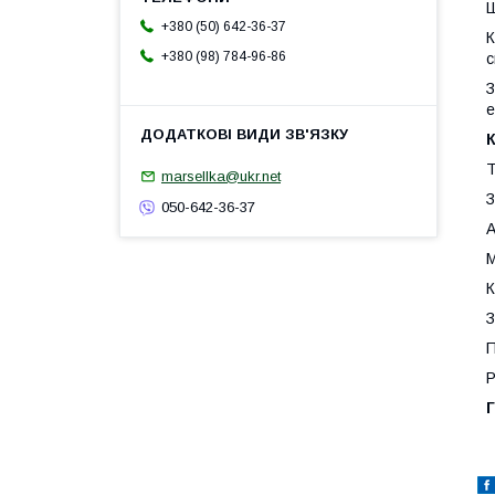
Ш
+380 (50) 642-36-37
К
+380 (98) 784-96-86
с
З
е
Т
marsellka@ukr.net
З
050-642-36-37
А
М
К
З
П
Р
Г