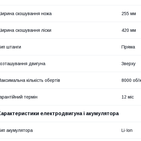
ирина скошування ножа
255 мм
ирина скошування ліски
420 мм
ип штанги
Пряма
озташування двигуна
Зверху
аксимальна кількість обертів
8000 об/
арантійний термін
12 міс
Характеристики електродвигуна і акумулятора
ип акумулятора
Li-Ion