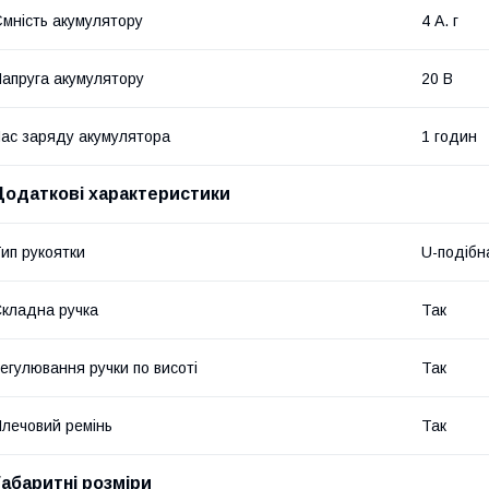
мність акумулятору
4 А. г
апруга акумулятору
20 В
ас заряду акумулятора
1 годин
Додаткові характеристики
ип рукоятки
U-подібн
кладна ручка
Так
егулювання ручки по висоті
Так
лечовий ремінь
Так
Габаритні розміри