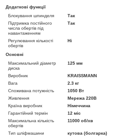
Додаткові функції
Блокування шпинделя
Так
Підтримка постійного
Так
числа обертів під
навантаженням
Регулювання кількості
Ні
обертів
Основні
Максимальний діаметр
125 мм
диска
Виробник
KRAISSMANN
Вага
2.3 кг
Споживана потужність
1050 Вт
Живлення
Мережа 220В
Країна виробник
Німеччина
Гарантійний термін
12 міс
Максимальна кількість
11000 об/хв
обертів
Тип шліфмашини
кутова (болгарка)