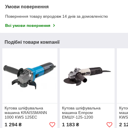
Умови повернення
Повернення товару впродовж 14 днів за домовленістю
Всі умови повернення
Подібні товари компанії
Кутова шліфувальна
Кутова шліфувальна
Куто
машина KRAISSMANN
машина Елпром
маши
1000 KWS 125EC
ЕМШУ-125-1200
KWS
1 294
1 183
2 1
₴
₴