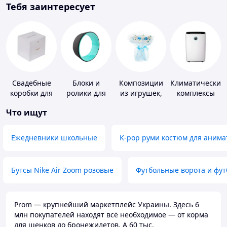
Тебя заинтересует
Свадебные
Блоки и
Композиции
Климатические
коробки для
ролики для
из игрушек,
комплексы
денег
йоги
одежды,
Что ищут
подгузников
Ежедневники школьные
K-pop руми костюм для анима
Бутсы Nike Air Zoom розовые
Футбольные ворота и фу
Prom — крупнейший маркетплейс Украины. Здесь 6
млн покупателей находят всё необходимое — от корма
для щенков до бронежилетов. А 60 тыс.