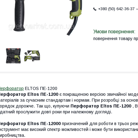
+380 (50) 642-36-37
повернення товару п
Перфоратор
ELTOS ПЕ-1200
Перфоратор Eltos ПЕ-1200
є покращеною версією звичайної моделі
атеріалів за сучасним стандартам і нормам. При розробці за осн
орядок дорожче. Так що, купуючи
Перфоратор Eltos ПЕ-1200
, 
датний прослужити довгі роки при належному догляді.
П
ерфоратор Eltos ПЕ-12000
призначений для роботи в трьох режи
нструмент має високий спектр можливостей і може бути використаний
иробництва.