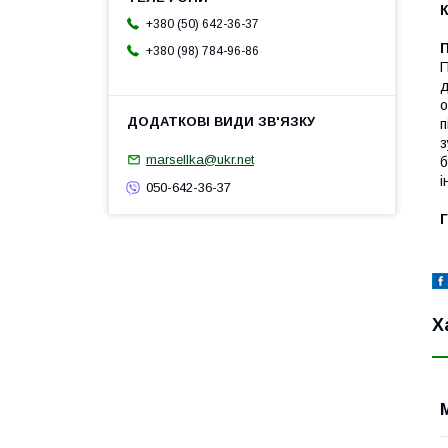
+380 (50) 642-36-37
+380 (98) 784-96-86
П
д
о
п
з
marsellka@ukr.net
б
і
050-642-36-37
Г
Х