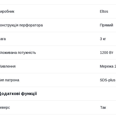
иробник
Eltos
онструкція перфоратора
Прямий
ага
3 кг
поживана потужність
1200 Вт
Живлення
Мережа 
ип патрона
SDS-plus
Додаткові функції
еверс
Так