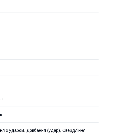
хв
хв
ня з ударом, Довбання (удар), Свердління