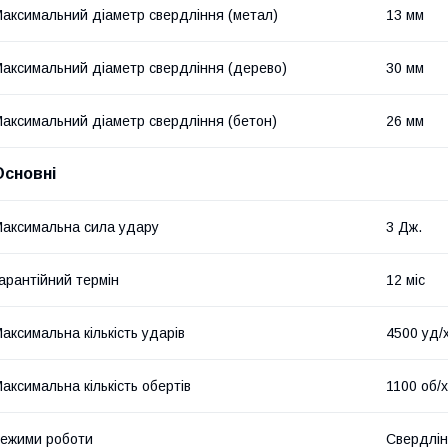
аксимальний діаметр свердління (метал)
13 мм
аксимальний діаметр свердління (дерево)
30 мм
аксимальний діаметр свердління (бетон)
26 мм
Основні
аксимальна сила удару
3 Дж.
арантійний термін
12 міс
аксимальна кількість ударів
4500 уд/
аксимальна кількість обертів
1100 об/
ежими роботи
Свердлін