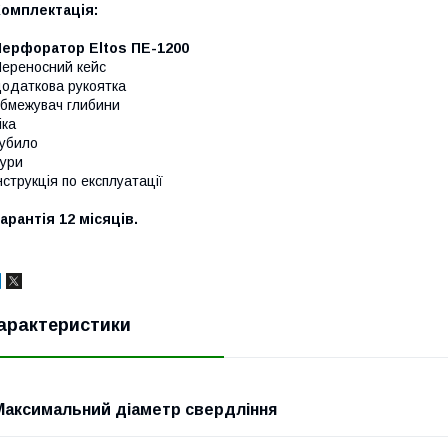
Комплектація:
Перфоратор Eltos ПЕ-1200
ереносний кейс
одаткова рукоятка
бмежувач глибини
іка
убило
ури
нструкція по експлуатації
арантія 12 місяців.
арактеристики
Максимальний діаметр свердління