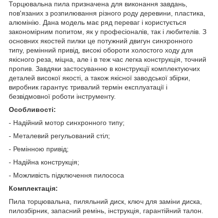
Торцювальна пила призначена для виконання завдань,
пов'язаних з розпилювання різного роду деревини, пластика,
алюмінію. Дана модель має ряд переваг і користується
закономірним попитом, як у професіоналів, так і любителів. З
основних якостей пилки це потужний двигун синхронного
типу, ремінний привід, високі обороти холостого ходу для
якісного реза, міцна, але і в теж час легка конструкція, точний
пропив. Завдяки застосуванню в конструкції комплектуючих
деталей високої якості, а також якісної заводської збірки,
виробник гарантує тривалий термін експлуатації і
безвідмовної роботи інструменту.
Особливості:
- Надійний мотор синхронного типу;
- Металевий регульований стіл;
- Ремінною привід;
- Надійна конструкція;
- Можливість підключення пилососа
Комплектація:
Пила торцювальна, пиляльний диск, ключ для заміни диска,
пилозбірник, запасний ремінь, інструкція, гарантійний талон.