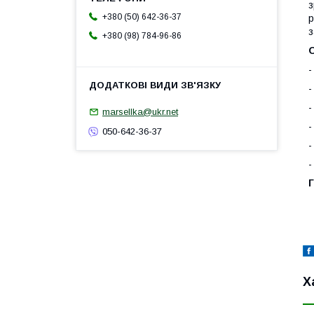
з
+380 (50) 642-36-37
р
з
+380 (98) 784-96-86
-
-
-
marsellka@ukr.net
-
050-642-36-37
-
-
Г
Х