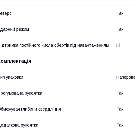
еверс
Так
дарний режим
Так
ідтримка постійного числа обертів під навантаженням
Ні
Комплектація
ип упаковки
Паперова
рогумована рукоятка
Так
бмежувач глибини свердління
Так
одаткова рукоятка
Так