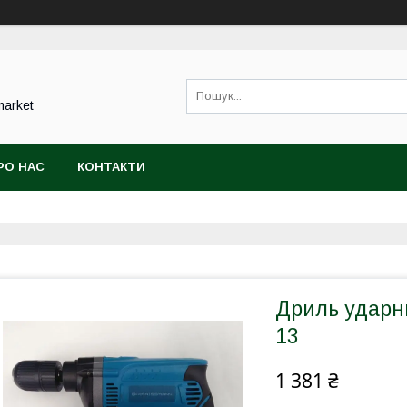
market
РО НАС
КОНТАКТИ
Дриль удар
13
1 381 ₴