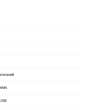
атискний
MANN
220В