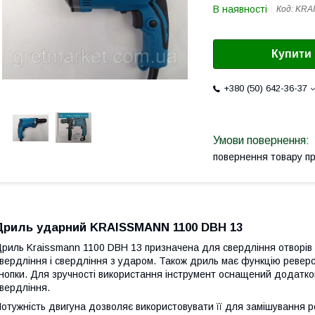
В наявності
Код:
KRA
Купити
+380 (50) 642-36-37
повернення товару п
Дриль ударний KRAISSMANN 1100 DBH 13
риль Kraissmann 1100 DBH 13 призначена для свердління отворів
вердління і свердління з ударом. Також дриль має функцію ревер
нопки. Для зручності використання інструмент оснащений додатко
вердління.
отужність двигуна дозволяє використовувати її для замішування ро