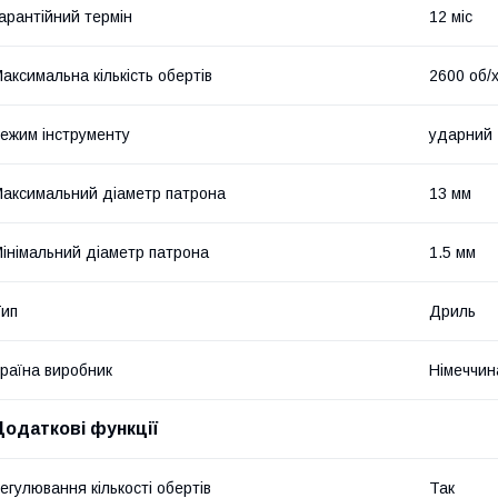
арантійний термін
12 міс
аксимальна кількість обертів
2600 об/
ежим інструменту
ударний
аксимальний діаметр патрона
13 мм
інімальний діаметр патрона
1.5 мм
ип
Дриль
раїна виробник
Німеччин
Додаткові функції
егулювання кількості обертів
Так