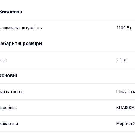
Живлення
поживана потужність
1100 Вт
Габаритні розміри
ага
2.1 кг
Основні
ип патрона
Швидкоз
иробник
KRAISS
Живлення
Мережа 