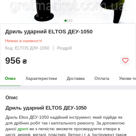
Дриль ударний ELTOS ДЕУ-1050
Немає в наявності
Код: ELTOS ДЭУ-1050
Роздріб
956
₴
Опис
Характеристики
Доставка
Оплата
Умови п
Опис
Дриль ударний ELTOS ДЕУ-1050
Дриль Eltos ДЕУ-1050 надійний інструмент, який підійде як
для дрібних робіт так і капітального ремонту. За допомогою
даної
дрилі
ви з легкістю зможете просвердлити отвори в
цеглі, дереві, металі, пластику, бетоні і т. д. Інструмент також