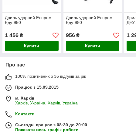
Дриль ударний Елпром
Дриль ударний Елпром
Дри
Еду-950
Еду-980
ДЕУ
1 456
956
1 2
₴
₴
Купити
Купити
Про нас
100% позитивних з 36 відгуків за рік
Працює з 15.09.2015
м. Харків
Харків, Україна, Харків, Україна
Контакти
Сьогодні працює з 08:30 до 20:00
Показати весь графік роботи