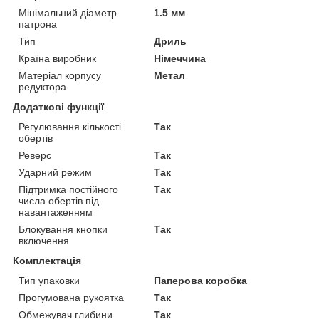
Мінімальний діаметр
1.5 мм
патрона
Тип
Дриль
Країна виробник
Німеччина
Матеріал корпусу
Метал
редуктора
Додаткові функції
Регулювання кількості
Так
обертів
Реверс
Так
Ударний режим
Так
Підтримка постійного
Так
числа обертів під
навантаженням
Блокування кнопки
Так
включення
Комплектація
Тип упаковки
Паперова коробка
Прогумована рукоятка
Так
Обмежувач глибини
Так