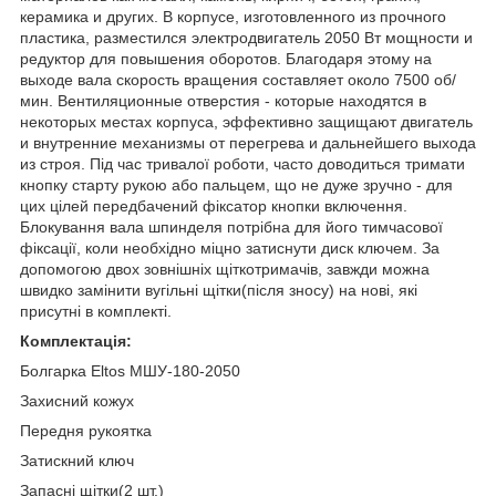
керамика и других. В корпусе, изготовленного из прочного
пластика, разместился электродвигатель 2050 Вт мощности и
редуктор для повышения оборотов. Благодаря этому на
выходе вала скорость вращения составляет около 7500 об/
мин. Вентиляционные отверстия - которые находятся в
некоторых местах корпуса, эффективно защищают двигатель
и внутренние механизмы от перегрева и дальнейшего выхода
из строя. Під час тривалої роботи, часто доводиться тримати
кнопку старту рукою або пальцем, що не дуже зручно - для
цих цілей передбачений фіксатор кнопки включення.
Блокування вала шпинделя потрібна для його тимчасової
фіксації, коли необхідно міцно затиснути диск ключем. За
допомогою двох зовнішніх щіткотримачів, завжди можна
швидко замінити вугільні щітки(після зносу) на нові, які
присутні в комплекті.
Комплектація:
Болгарка Eltos МШУ-180-2050
Захисний кожух
Передня рукоятка
Затискний ключ
Запасні щітки(2 шт.)