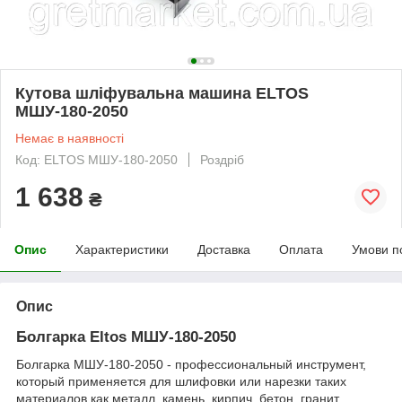
Кутова шліфувальна машина ELTOS
МШУ-180-2050
Немає в наявності
Код: ELTOS МШУ-180-2050
Роздріб
1 638
₴
Опис
Характеристики
Доставка
Оплата
Умови п
Опис
Болгарка Eltos МШУ-180-2050
Болгарка МШУ-180-2050 - профессиональный инструмент,
который применяется для шлифовки или нарезки таких
материалов как металл, камень, кирпич, бетон, гранит,