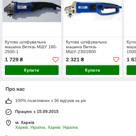
Кутова шліфувальна
Кутова шліфувальна
Куто
машина Витязь МШУ 180-
машина Витязь
маш
2500-1
МШУ-230/2800
150
1 729
2 321
1 6
₴
₴
Купити
Купити
Про нас
100% позитивних з 36 відгуків за рік
Працює з 15.09.2015
м. Харків
Харків, Україна, Харків, Україна