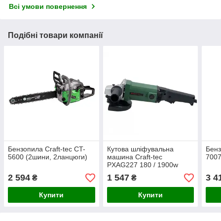
Всі умови повернення
Подібні товари компанії
Бензопила Craft-tec CT-
Кутова шліфувальна
Бенз
5600 (2шини, 2ланцюги)
машина Craft-tec
7007
PXAG227 ​​180 / 1900w
2 594
1 547
3 4
₴
₴
Купити
Купити