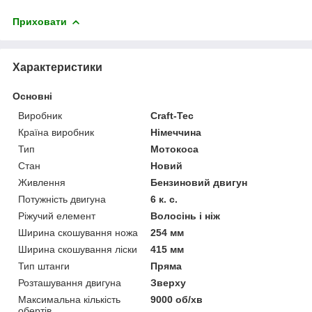
Приховати
Характеристики
Основні
Виробник
Craft-Tec
Країна виробник
Німеччина
Тип
Мотокоса
Стан
Новий
Живлення
Бензиновий двигун
Потужність двигуна
6 к. с.
Ріжучий елемент
Волосінь і ніж
Ширина скошування ножа
254 мм
Ширина скошування ліски
415 мм
Тип штанги
Пряма
Розташування двигуна
Зверху
Максимальна кількість
9000 об/хв
обертів