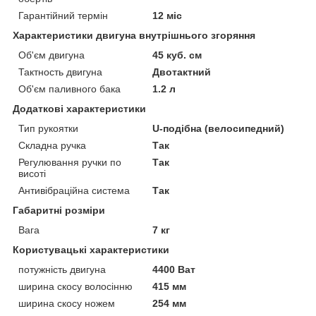
Гарантійний термін
12 міс
Характеристики двигуна внутрішнього згоряння
Об'єм двигуна
45 куб. см
Тактность двигуна
Двотактний
Об'єм паливного бака
1.2 л
Додаткові характеристики
Тип рукоятки
U-подібна (велосипедний)
Складна ручка
Так
Регулювання ручки по
Так
висоті
Антивібраційна система
Так
Габаритні розміри
Вага
7 кг
Користувацькі характеристики
потужність двигуна
4400 Ват
ширина скосу волосінню
415 мм
ширина скосу ножем
254 мм