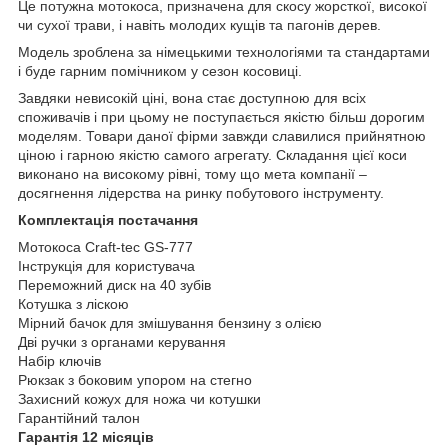
Це потужна мотокоса, призначена для скосу жорсткої, високої
чи сухої трави, і навіть молодих кущів та пагонів дерев.
Модель зроблена за німецькими технологіями та стандартами
і буде гарним помічником у сезон косовиці.
Завдяки невисокій ціні, вона стає доступною для всіх
споживачів і при цьому не поступається якістю більш дорогим
моделям. Товари даної фірми завжди славилися прийнятною
ціною і гарною якістю самого агрегату. Складання цієї коси
виконано на високому рівні, тому що мета компанії –
досягнення лідерства на ринку побутового інструменту.
Комплектація постачання
Мотокоса Craft-tec GS-777
Інструкція для користувача
Переможний диск на 40 зубів
Котушка з ліскою
Мірний бачок для змішування бензину з олією
Дві ручки з органами керування
Набір ключів
Рюкзак з боковим упором на стегно
Захисний кожух для ножа чи котушки
Гарантійний талон
Гарантія 12 місяців