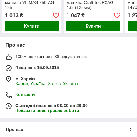
машина VILMAS 750-AG-
машина Craft-tec PXAG-
маши
125
433 (125мм)
147
1 013
1 047
1 2
₴
₴
Купити
Купити
Про нас
100% позитивних з 36 відгуків за рік
Працює з 15.09.2015
м. Харків
Харків, Україна, Харків, Україна
Контакти
Сьогодні працює з 08:30 до 20:00
Показати весь графік роботи
Про нас