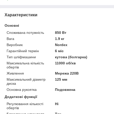
Характеристики
Основні
Споживана потужність
850 Вт
Вага
1.9 кг
Виробник
Nordex
Гарантійний термін
6 міс
Тип шліфмашини
кутова (болгарка)
Максимальна кількість
11000 об/хв
обертів
Живлення
Мережа 220В
Максимальний діаметр
125 мм
диска
Основна рукоятка
Подовжена
Додаткові функції
Регулювання кількості
Ні
обертів
Блокування шпинделя
Так